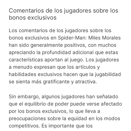
Comentarios de los jugadores sobre los
bonos exclusivos
Los comentarios de los jugadores sobre los
bonos exclusivos en Spider-Man: Miles Morales
han sido generalmente positivos, con muchos
apreciando la profundidad adicional que estas
características aportan al juego. Los jugadores
a menudo expresan que los artículos y
habilidades exclusivos hacen que la jugabilidad
se sienta más gratificante y atractiva.
Sin embargo, algunos jugadores han señalado
que el equilibrio de poder puede verse afectado
por los bonos exclusivos, lo que lleva a
preocupaciones sobre la equidad en los modos
competitivos. Es importante que los