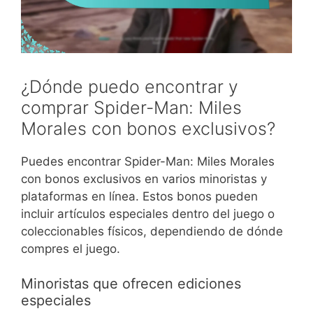
¿Dónde puedo encontrar y
comprar Spider-Man: Miles
Morales con bonos exclusivos?
Puedes encontrar Spider-Man: Miles Morales
con bonos exclusivos en varios minoristas y
plataformas en línea. Estos bonos pueden
incluir artículos especiales dentro del juego o
coleccionables físicos, dependiendo de dónde
compres el juego.
Minoristas que ofrecen ediciones
especiales