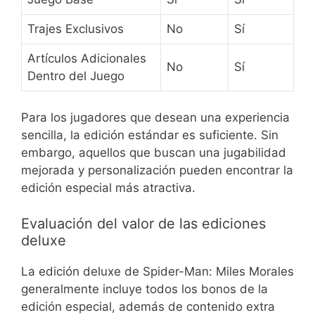
Trajes Exclusivos
No
Sí
Artículos Adicionales
No
Sí
Dentro del Juego
Para los jugadores que desean una experiencia
sencilla, la edición estándar es suficiente. Sin
embargo, aquellos que buscan una jugabilidad
mejorada y personalización pueden encontrar la
edición especial más atractiva.
Evaluación del valor de las ediciones
deluxe
La edición deluxe de Spider-Man: Miles Morales
generalmente incluye todos los bonos de la
edición especial, además de contenido extra