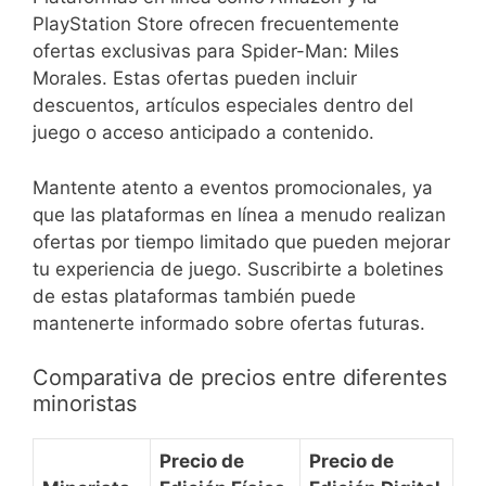
PlayStation Store ofrecen frecuentemente
ofertas exclusivas para Spider-Man: Miles
Morales. Estas ofertas pueden incluir
descuentos, artículos especiales dentro del
juego o acceso anticipado a contenido.
Mantente atento a eventos promocionales, ya
que las plataformas en línea a menudo realizan
ofertas por tiempo limitado que pueden mejorar
tu experiencia de juego. Suscribirte a boletines
de estas plataformas también puede
mantenerte informado sobre ofertas futuras.
Comparativa de precios entre diferentes
minoristas
Precio de
Precio de