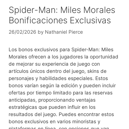
Spider-Man: Miles Morales
Bonificaciones Exclusivas
26/02/2026
by
Nathaniel Pierce
Los bonos exclusivos para Spider-Man: Miles
Morales ofrecen a los jugadores la oportunidad
de mejorar su experiencia de juego con
artículos únicos dentro del juego, skins de
personajes y habilidades especiales. Estos
bonos varían según la edición y pueden incluir
ofertas por tiempo limitado para las reservas
anticipadas, proporcionando ventajas
estratégicas que pueden influir en los
resultados del juego. Puedes encontrar estos
bonos exclusivos en varios minoristas y
plataformas en línea, con opciones que van