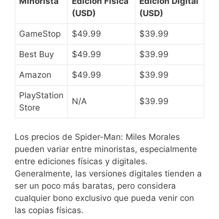
Minorista
Edición Física
Edición Digital
(USD)
(USD)
GameStop
$49.99
$39.99
Best Buy
$49.99
$39.99
Amazon
$49.99
$39.99
PlayStation
N/A
$39.99
Store
Los precios de Spider-Man: Miles Morales
pueden variar entre minoristas, especialmente
entre ediciones físicas y digitales.
Generalmente, las versiones digitales tienden a
ser un poco más baratas, pero considera
cualquier bono exclusivo que pueda venir con
las copias físicas.