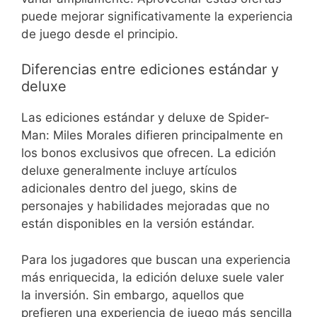
puede mejorar significativamente la experiencia
de juego desde el principio.
Diferencias entre ediciones estándar y
deluxe
Las ediciones estándar y deluxe de Spider-
Man: Miles Morales difieren principalmente en
los bonos exclusivos que ofrecen. La edición
deluxe generalmente incluye artículos
adicionales dentro del juego, skins de
personajes y habilidades mejoradas que no
están disponibles en la versión estándar.
Para los jugadores que buscan una experiencia
más enriquecida, la edición deluxe suele valer
la inversión. Sin embargo, aquellos que
prefieren una experiencia de juego más sencilla