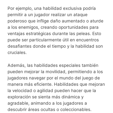
Por ejemplo, una habilidad exclusiva podría
permitir a un jugador realizar un ataque
poderoso que inflige daño aumentado o aturde
a los enemigos, creando oportunidades para
ventajas estratégicas durante las peleas. Esto
puede ser particularmente útil en encuentros
desafiantes donde el tiempo y la habilidad son
cruciales.
Además, las habilidades especiales también
pueden mejorar la movilidad, permitiendo a los
jugadores navegar por el mundo del juego de
manera más eficiente. Habilidades que mejoran
la velocidad o agilidad pueden hacer que la
exploración se sienta más dinámica y
agradable, animando a los jugadores a
descubrir áreas ocultas o coleccionables.