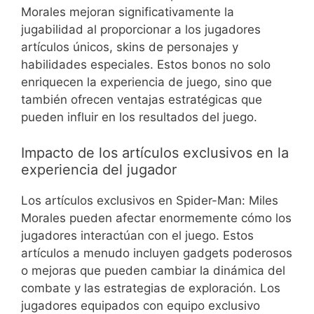
Morales mejoran significativamente la
jugabilidad al proporcionar a los jugadores
artículos únicos, skins de personajes y
habilidades especiales. Estos bonos no solo
enriquecen la experiencia de juego, sino que
también ofrecen ventajas estratégicas que
pueden influir en los resultados del juego.
Impacto de los artículos exclusivos en la
experiencia del jugador
Los artículos exclusivos en Spider-Man: Miles
Morales pueden afectar enormemente cómo los
jugadores interactúan con el juego. Estos
artículos a menudo incluyen gadgets poderosos
o mejoras que pueden cambiar la dinámica del
combate y las estrategias de exploración. Los
jugadores equipados con equipo exclusivo