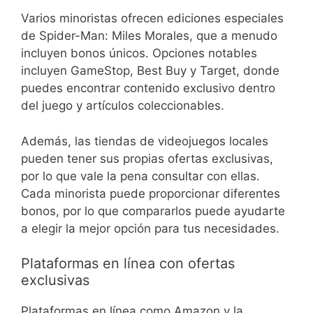
Varios minoristas ofrecen ediciones especiales
de Spider-Man: Miles Morales, que a menudo
incluyen bonos únicos. Opciones notables
incluyen GameStop, Best Buy y Target, donde
puedes encontrar contenido exclusivo dentro
del juego y artículos coleccionables.
Además, las tiendas de videojuegos locales
pueden tener sus propias ofertas exclusivas,
por lo que vale la pena consultar con ellas.
Cada minorista puede proporcionar diferentes
bonos, por lo que compararlos puede ayudarte
a elegir la mejor opción para tus necesidades.
Plataformas en línea con ofertas
exclusivas
Plataformas en línea como Amazon y la