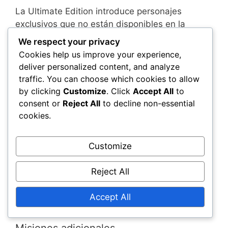
La Ultimate Edition introduce personajes
exclusivos que no están disponibles en la
versión estándar. Estos personajes vienen con
We respect your privacy
habilidades y tramas únicas, proporcionando a
Cookies help us improve your experience,
los jugadores nuevas mecánicas de juego y
deliver personalized content, and analyze
estrategias. Interactuar con estos personajes
traffic. You can choose which cookies to allow
puede alterar significativamente el enfoque del
by clicking
Customize
. Click
Accept All
to
jugador hacia las misiones y el combate.
consent or
Reject All
to decline non-essential
cookies.
Tener acceso a estos personajes exclusivos
puede mejorar la rejugabilidad, ya que los
Customize
jugadores pueden querer explorar diferentes
estilos de juego y arcos de historia. Esta
Reject All
característica añade una capa de emoción y
variedad, haciendo que cada partida se sienta
Accept All
fresca y única.