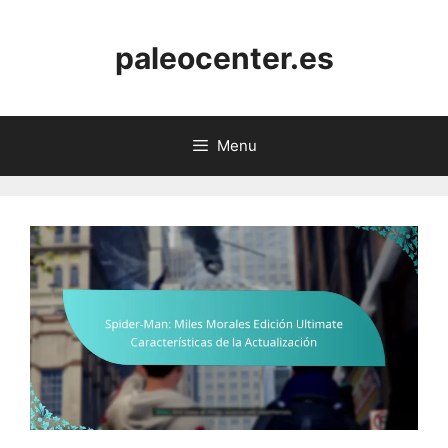
Skip
to
paleocenter.es
content
Menu